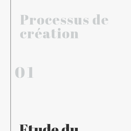
Processus de
création
01
Etude du