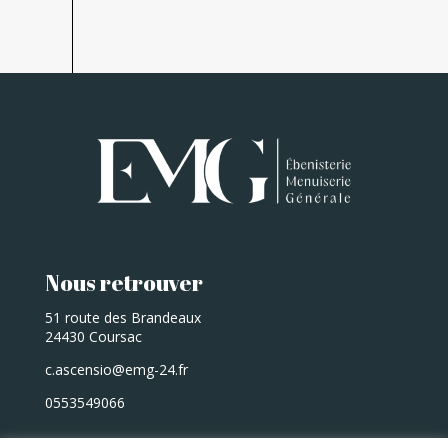
Nous retrouver
51 route des Brandeaux
24430 Coursac
c.ascensio@emg-24.fr
0553549066